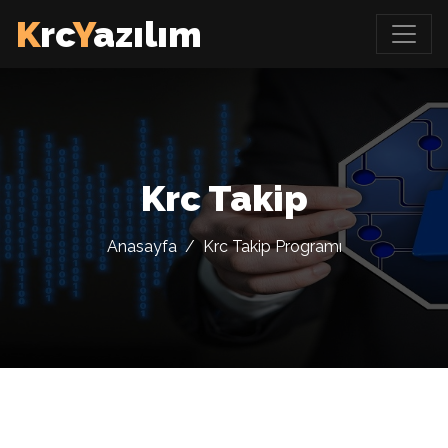
K
rc
Y
azılım
Krc Takip
Anasayfa
/
Krc Takip Programı