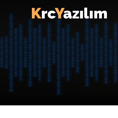
K
rc
Y
azılım