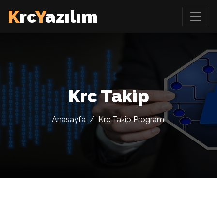
K
rc
Y
azılım
Krc Takip
Anasayfa
/
Krc Takip Programı