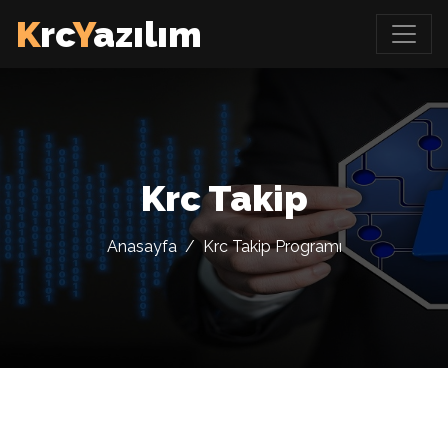
K
rc
Y
azılım
Krc Takip
Anasayfa
/
Krc Takip Programı